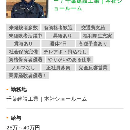
ー / 千葉建設工業｜本社シ
ョールーム
未経験者多数
有資格者歓迎
交通費支給
未経験者活躍中
昇給あり
福利厚生充実
賞与あり
週休2日
各種手当あり
社会保険完備
テレアポ・飛込なし
資格保有者優遇
やりがいのある仕事
ノルマなし
正社員募集
完全反響営業
業界経験者優遇！
勤務地
千葉建設工業｜本社ショールーム
給与
25万～40万円