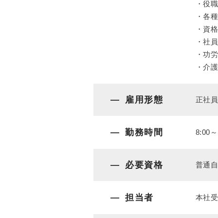
・役
・各
・資
・社
・功
・介
雇用形態
正社
勤務時間
8:00～
必要資格
普通
担当者
本社