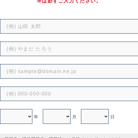
※は必ずご入力ください。
年
月
日