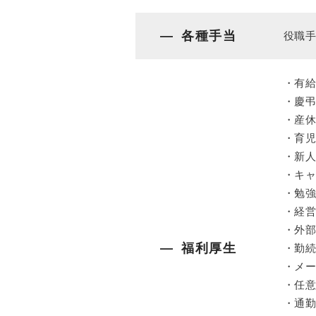
各種手当
役職
・有
・慶
・産
・育
・新
・キ
・勉
・経
・外
福利厚生
・勤
・メ
・任
・通