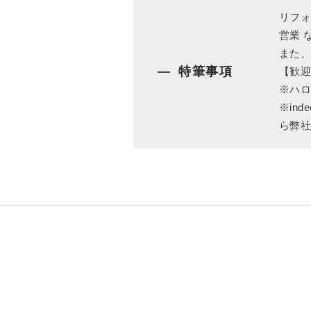
リフォ
営業 
また
特筆事項
【歓迎
※ハ
※in
ら弊