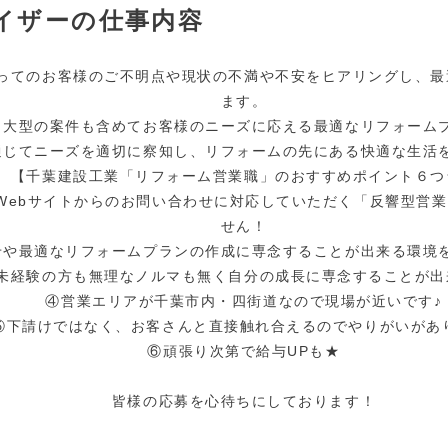
イザーの仕事内容
ってのお客様のご不明点や現状の不満や不安をヒアリングし、最
ます。
、大型の案件も含めてお客様のニーズに応える最適なリフォーム
通じてニーズを適切に察知し、リフォームの先にある快適な生活
【千葉建設工業「リフォーム営業職」のおすすめポイント６つ
Webサイトからのお問い合わせに対応していただく「反響型営
せん！
せや最適なリフォームプランの作成に専念することが出来る環境
未経験の方も無理なノルマも無く自分の成長に専念することが出
④営業エリアが千葉市内・四街道なので現場が近いです♪
⑤下請けではなく、お客さんと直接触れ合えるのでやりがいがあ
⑥頑張り次第で給与UPも★
皆様の応募を心待ちにしております！