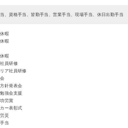
手当、資格手当、皆勤手当、営業手当、現場手当、休日出勤手当
給休暇
弔休暇
休
児休暇
人社員研修
ャリア社員研修
強会
営方針発表会
部勉強会支援
続功労賞
ーカー表彰式
意労災
勤手当