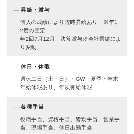
を会社として用意してあります！
昇給・賞与
③未経験の方も無理なノルマも無く自分の成
個人の成績により随時昇給あり ※年に
長に専念することが出来ます！
2度の査定
営業エリアが千葉市内・四街道なので現場が
年2回7月12月、決算賞与※会社業績によ
近いです♪
り変動
⑤下請けではなく、お客さんと直接触れ合え
るのでやりがいがあります♪
休日・休暇
⑥頑張り次第で給与UPも★
週休二日（土・日）・GW・夏季・年末
年始休暇あり、年次有給休暇
皆様の応募を心待ちにしております！
各種手当
役職手当、資格手当、皆勤手当、営業手
当、現場手当、休日出勤手当