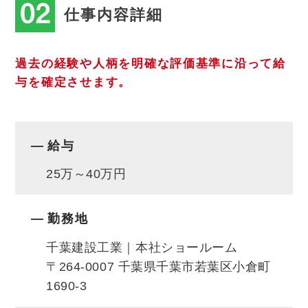
仕事内容詳細
ームプランを提案営業していく仕事です。
お客様との対話を通じてニーズを適切に察知
過去の経験や人柄を明確な評価基準に沿って給
与を確定させます。
し、リフォームの先にある快適な生活を提案
していただきます。
給与
【千葉建設工業「リフォーム営業職」のおす
すめポイント６つ☆】
25万～40万円
①集客は各種リフォームイベントやWebサイ
トからのお問い合わせに対応していただく
勤務地
「反響型営業」ですので、飛び込み営業など
千葉建設工業｜本社ショールーム
はございません！
〒264-0007 千葉県千葉市若葉区小倉町
②お客様とのお打ち合わせや最適なリフォー
1690-3
ムプランの作成に専念することが出来る環境